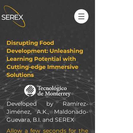
Disrupting Food
Development: Unleashing
Learning Potential with
Cutting-edge Immersive
Solutions
Developed by Ramírez-
Jiménez, A.K., Maldonado-
Guevara, B.I. and SEREX
Allow a few seconds for the