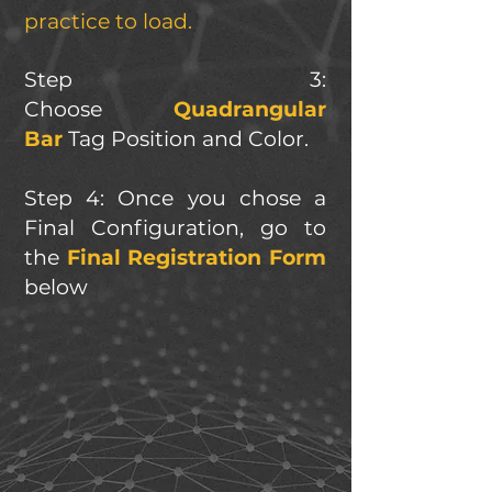
practice to load.
Step 3:
Choose
Quadrangular
Bar
Tag Position and Color.
Step 4: Once you chose a
Final Configuration, go to
the
Final Registration Form
below